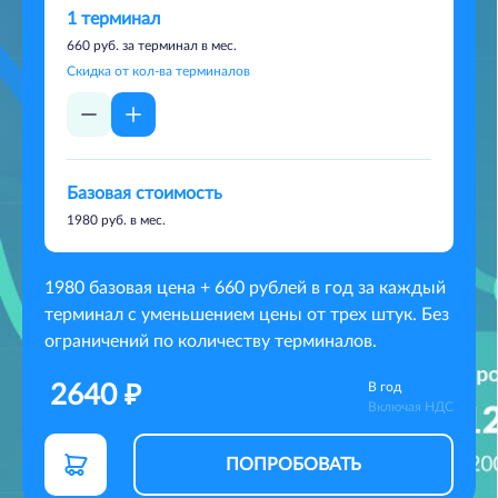
1
терминал
660
руб. за терминал в мес.
Скидка от кол-ва терминалов
Базовая стоимость
1980 руб. в мес.
1980 базовая цена + 660 рублей в год за каждый
терминал с уменьшением цены от трех штук. Без
ограничений по количеству терминалов.
В год
2640
₽
Включая НДС
ПОПРОБОВАТЬ